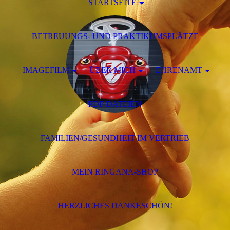
STARTSEITE
BETREUUNGS- UND PRAKTIKUMSPLÄTZE
IMAGEFILM
ÜBER MICH
EHRENAMT
PDF-DATEIEN
FAMILIEN/GESUNDHEIT IM VERTRIEB
MEIN RINGANA-SHOP
HERZLICHES DANKESCHÖN!